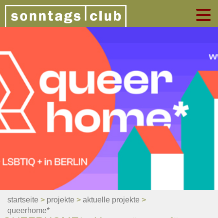
startseite
>
projekte
>
aktuelle projekte
>
queerhome*